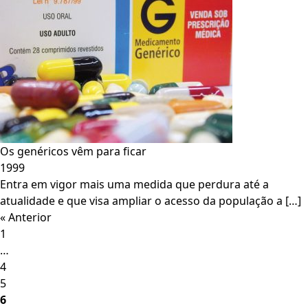
Os genéricos vêm para ficar
1999
Entra em vigor mais uma medida que perdura até a
atualidade e que visa ampliar o acesso da população a […]
« Anterior
Página
1
…
Página
4
Página
5
Página
6